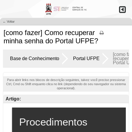
← Voltar
[como fazer] Como recuperar
minha senha do Portal UFPE?
[como fa
Base de Conhecimento
Portal UFPE
recupera
Portal 
Para abrir links nos blocos de descrição seguintes, talvez você precise pressionar
Ctrl, Cmd ou Shift enquanto clica no link (dependendo do seu navegador ou sistema
operacional).
Artigo: