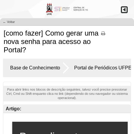
← Voltar
[como fazer] Como gerar uma
nova senha para acesso ao
Portal?
Base de Conhecimento
Portal de Periódicos UFPE
Para abrir links nos blocos de descrição seguintes, talvez você precise pressionar
Ctrl, Cmd ou Shift enquanto clica no link (dependendo do seu navegador ou sistema
operacional).
Artigo: