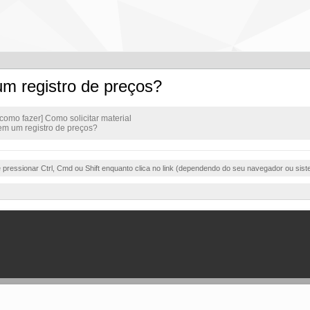
um registro de preços?
[como fazer] Como solicitar material
em um registro de preços?
e pressionar Ctrl, Cmd ou Shift enquanto clica no link (dependendo do seu navegador ou sist