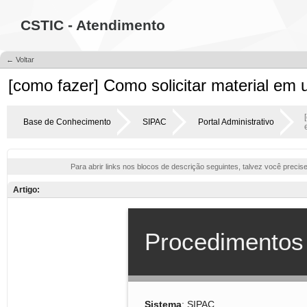
CSTIC - Atendimento
← Voltar
[como fazer] Como solicitar material em 
Base de Conhecimento
SIPAC
Portal Administrativo
Para abrir links nos blocos de descrição seguintes, talvez você precis
Artigo: