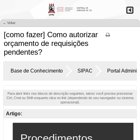
← Voltar
[como fazer] Como autorizar
orçamento de requisições
pendentes?
Base de Conhecimento
SIPAC
Portal Administ
Para abrir links nos blocos de descrição seguintes, talvez você precise pressionar
Ctrl, Cmd ou Shift enquanto clica no link (dependendo do seu navegador ou sistema
operacional).
Artigo: