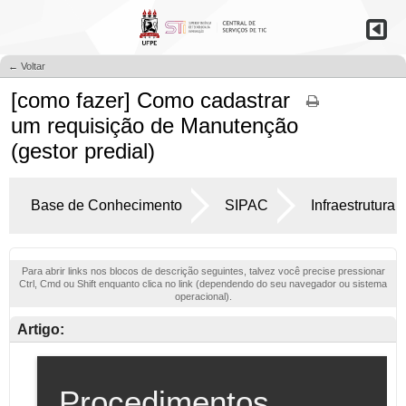
← Voltar
[como fazer] Como cadastrar
um requisição de Manutenção
(gestor predial)
Base de Conhecimento
SIPAC
Infraestrutura
Para abrir links nos blocos de descrição seguintes, talvez você precise pressionar
Ctrl, Cmd ou Shift enquanto clica no link (dependendo do seu navegador ou sistema
operacional).
Artigo: