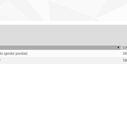
C
o (gestor predial)
SI
?
SI