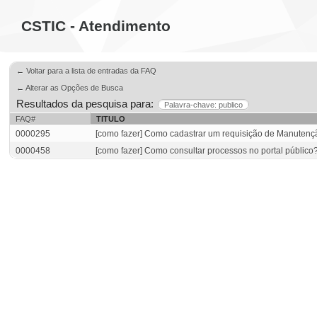
CSTIC - Atendimento
← Voltar para a lista de entradas da FAQ
← Alterar as Opções de Busca
Resultados da pesquisa para:
Palavra-chave: publico
FAQ#
TITULO
0000295
[como fazer] Como cadastrar um requisição de Manutençã
0000458
[como fazer] Como consultar processos no portal público