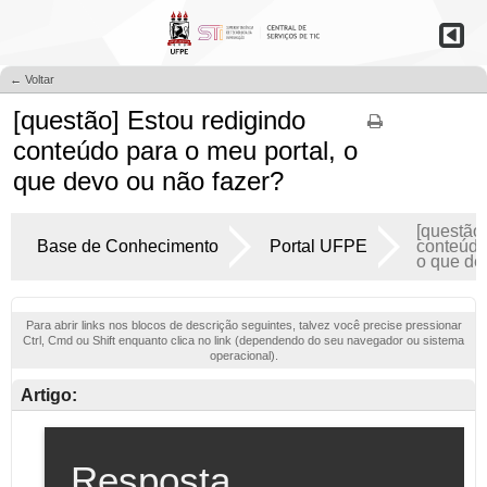
← Voltar
[questão] Estou redigindo
conteúdo para o meu portal, o
que devo ou não fazer?
[questão
Base de Conhecimento
Portal UFPE
conteúdo
o que de
Para abrir links nos blocos de descrição seguintes, talvez você precise pressionar
Ctrl, Cmd ou Shift enquanto clica no link (dependendo do seu navegador ou sistema
operacional).
Artigo: