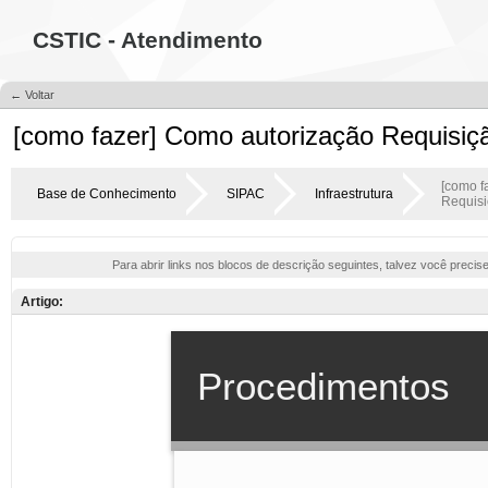
CSTIC - Atendimento
← Voltar
[como fazer] Como autorização Requisiç
[como f
Base de Conhecimento
SIPAC
Infraestrutura
Requisi
Para abrir links nos blocos de descrição seguintes, talvez você precis
Artigo: