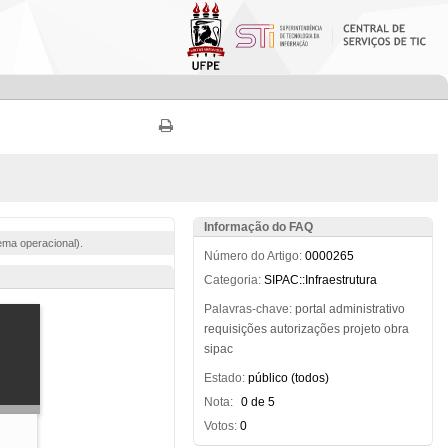
Informação do FAQ
ema operacional).
Número do Artigo:
0000265
Categoria:
SIPAC::Infraestrutura
Palavras-chave:
portal
administrativo
requisições
autorizações
projeto
obra
sipac
Estado:
público (todos)
Nota:
0 de 5
Votos:
0