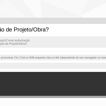
ão de Projeto/Obra?
azer] Como autorização
ção de Projeto/Obra?
e pressionar Ctrl, Cmd ou Shift enquanto clica no link (dependendo do seu navegador ou sist