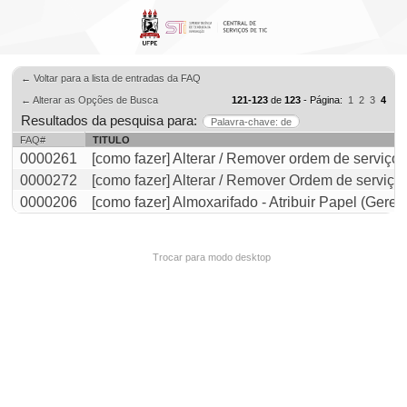
← Voltar para a lista de entradas da FAQ
← Alterar as Opções de Busca
121-123
de
123
- Página:
1
2
3
4
Resultados da pesquisa para:
Palavra-chave: de
FAQ#
TITULO
0000261
[como fazer] Alterar / Remover ordem de serviç
0000272
[como fazer] Alterar / Remover Ordem de serviço
0000206
[como fazer] Almoxarifado - Atribuir Papel (Gere
Trocar para modo desktop