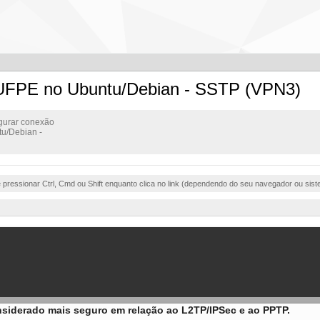
N UFPE no Ubuntu/Debian - SSTP (VPN3)
igurar conexão
u/Debian -
e pressionar Ctrl, Cmd ou Shift enquanto clica no link (dependendo do seu navegador ou sist