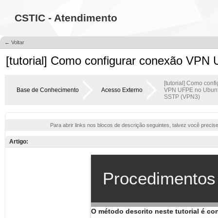
CSTIC - Atendimento
← Voltar
[tutorial] Como configurar conexão VP
[tutorial] Como conf
Base de Conhecimento
Acesso Externo
VPN UFPE no Ubunt
SSTP (VPN3)
Para abrir links nos blocos de descrição seguintes, talvez você precis
Artigo: