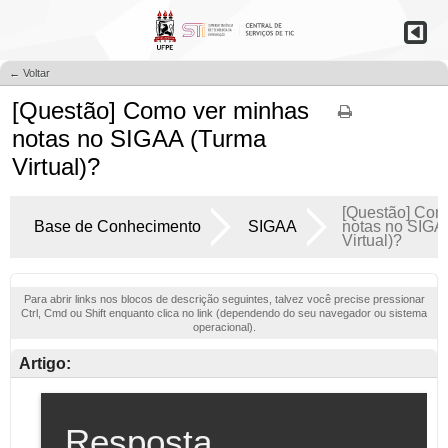
← Voltar
[Questão] Como ver minhas
notas no SIGAA (Turma
Virtual)?
[Questão] Com
Base de Conhecimento
SIGAA
notas no SIGA
Virtual)?
Para abrir links nos blocos de descrição seguintes, talvez você precise pressionar
Ctrl, Cmd ou Shift enquanto clica no link (dependendo do seu navegador ou sistema
operacional).
Artigo: