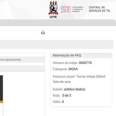
Informação do FAQ
ema operacional).
Número do Artigo:
0000779
Categoria:
SIGAA
Palavras-chave:
Turma
Virtual
SIGAA
Sala
de
aula
Estado:
público (todos)
Nota:
0 de 5
Votos:
0