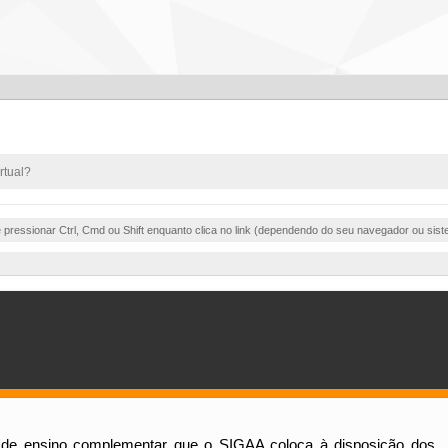
rtual?
e pressionar Ctrl, Cmd ou Shift enquanto clica no link (dependendo do seu navegador ou sist