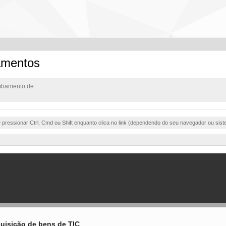
amentos
ombamento de
e pressionar Ctrl, Cmd ou Shift enquanto clica no link (dependendo do seu navegador ou sist