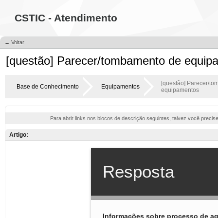
CSTIC - Atendimento
← Voltar
[questão] Parecer/tombamento de equip
[questão] Parecer/t
Base de Conhecimento
Equipamentos
equipamentos
Para abrir links nos blocos de descrição seguintes, talvez você precis
Artigo: