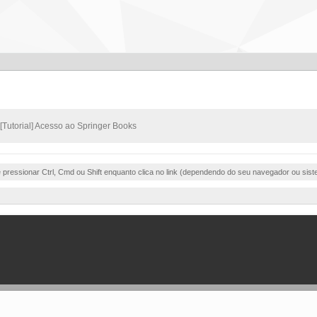
[Tutorial] Acesso ao Springer Books
e pressionar Ctrl, Cmd ou Shift enquanto clica no link (dependendo do seu navegador ou sist