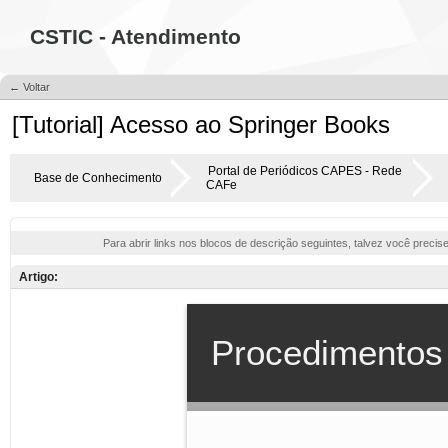
CSTIC - Atendimento
← Voltar
[Tutorial] Acesso ao Springer Books
Portal de Periódicos CAPES - Rede
Base de Conhecimento
CAFe
Para abrir links nos blocos de descrição seguintes, talvez você precis
Artigo: