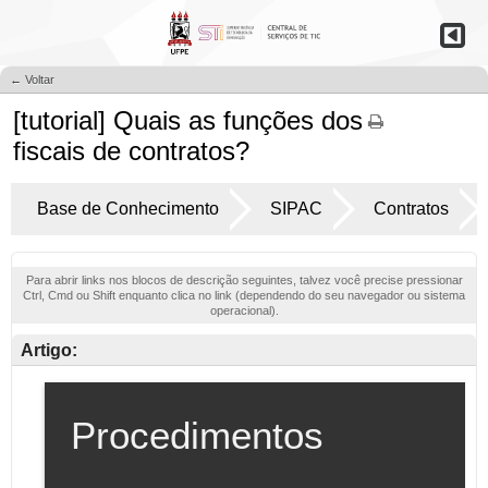
← Voltar
[tutorial] Quais as funções dos
fiscais de contratos?
Base de Conhecimento
SIPAC
Contratos
Para abrir links nos blocos de descrição seguintes, talvez você precise pressionar
Ctrl, Cmd ou Shift enquanto clica no link (dependendo do seu navegador ou sistema
operacional).
Artigo: