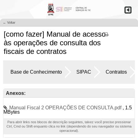
← Voltar
[como fazer] Manual de acesso
às operações de consulta dos
fiscais de contratos
Base de Conhecimento
SIPAC
Contratos
Anexos:
Manual Fiscal 2 OPERAÇÕES DE CONSULTA.pdf
, 1.5
MBytes
Para abrir links nos blocos de descrição seguintes, talvez você precise pressionar
Ctrl, Cmd ou Shift enquanto clica no link (dependendo do seu navegador ou sistema
operacional).