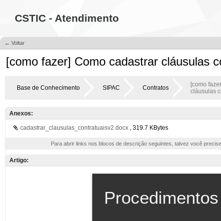
CSTIC - Atendimento
← Voltar
[como fazer] Como cadastrar cláusulas c
[como faze
Base de Conhecimento
SIPAC
Contratos
cláusulas c
Anexos:
cadastrar_clausulas_contratuaisv2.docx
, 319.7 KBytes
Para abrir links nos blocos de descrição seguintes, talvez você precis
Artigo: