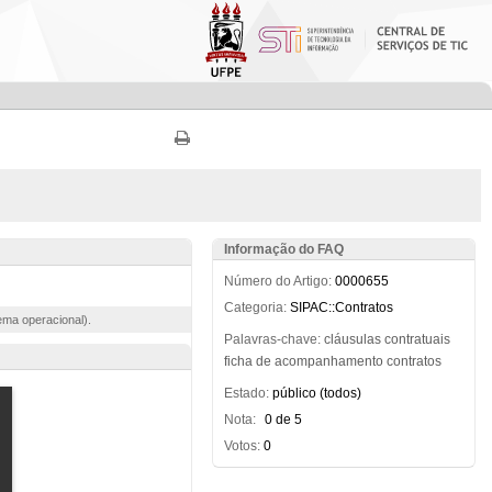
Informação do FAQ
Número do Artigo:
0000655
Categoria:
SIPAC::Contratos
ema operacional).
Palavras-chave:
cláusulas
contratuais
ficha
de
acompanhamento
contratos
Estado:
público (todos)
Nota:
0 de 5
Votos:
0