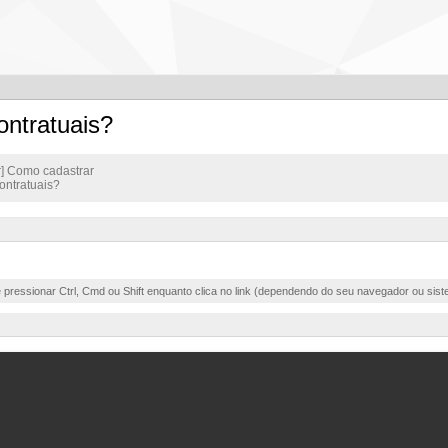
ontratuais?
r] Como cadastrar
ontratuais?
e pressionar Ctrl, Cmd ou Shift enquanto clica no link (dependendo do seu navegador ou sist