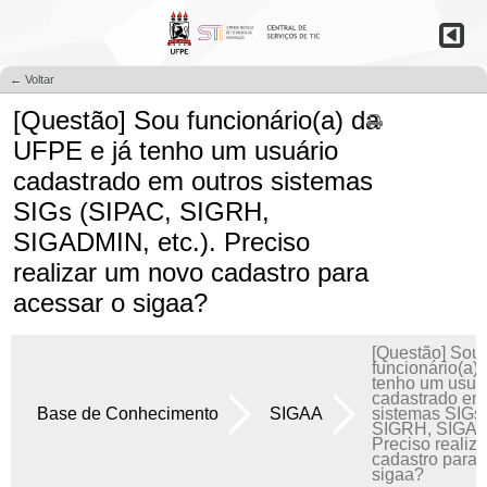
← Voltar
[Questão] Sou funcionário(a) da
UFPE e já tenho um usuário
cadastrado em outros sistemas
SIGs (SIPAC, SIGRH,
SIGADMIN, etc.). Preciso
realizar um novo cadastro para
acessar o sigaa?
[Questão] Sou
funcionário(a)
tenho um usuá
cadastrado em
Base de Conhecimento
SIGAA
sistemas SIGs
SIGRH, SIGADM
Preciso realiz
cadastro para 
sigaa?