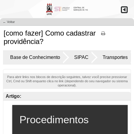
← Voltar
[como fazer] Como cadastrar
providência?
Base de Conhecimento
SIPAC
Transportes
Para abrir links nos blocos de descrição seguintes, talvez você precise pressionar
Ctrl, Cmd ou Shift enquanto clica no link (dependendo do seu navegador ou sistema
operacional).
Artigo: