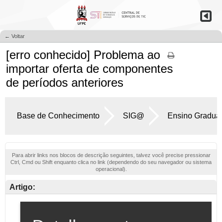
← Voltar
[erro conhecido] Problema ao
importar oferta de componentes
de períodos anteriores
Base de Conhecimento
SIG@
Ensino Gradua
Para abrir links nos blocos de descrição seguintes, talvez você precise pressionar
Ctrl, Cmd ou Shift enquanto clica no link (dependendo do seu navegador ou sistema
operacional).
Artigo: