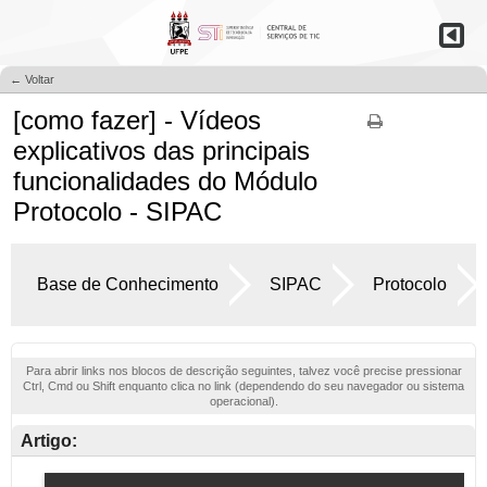
← Voltar
[como fazer] - Vídeos
explicativos das principais
funcionalidades do Módulo
Protocolo - SIPAC
Base de Conhecimento
SIPAC
Protocolo
Para abrir links nos blocos de descrição seguintes, talvez você precise pressionar
Ctrl, Cmd ou Shift enquanto clica no link (dependendo do seu navegador ou sistema
operacional).
Artigo: