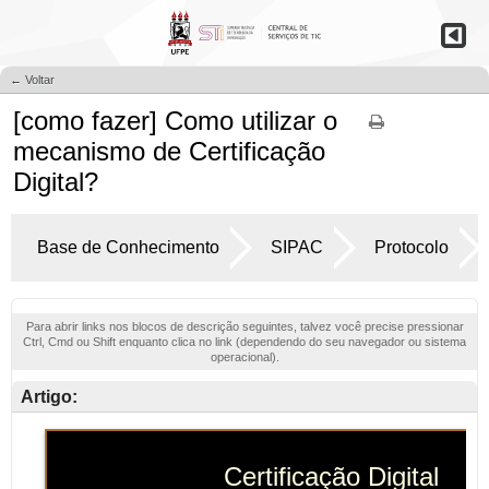
← Voltar
[como fazer] Como utilizar o
mecanismo de Certificação
Digital?
Base de Conhecimento
SIPAC
Protocolo
Para abrir links nos blocos de descrição seguintes, talvez você precise pressionar
Ctrl, Cmd ou Shift enquanto clica no link (dependendo do seu navegador ou sistema
operacional).
Artigo: