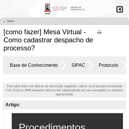
← Voltar
[como fazer] Mesa Virtual -
Como cadastrar despacho de
processo?
Base de Conhecimento
SIPAC
Protocolo
Para abrir links nos blocos de descrição seguintes, talvez você precise pressionar
Ctrl, Cmd ou Shift enquanto clica no link (dependendo do seu navegador ou sistema
operacional).
Artigo: