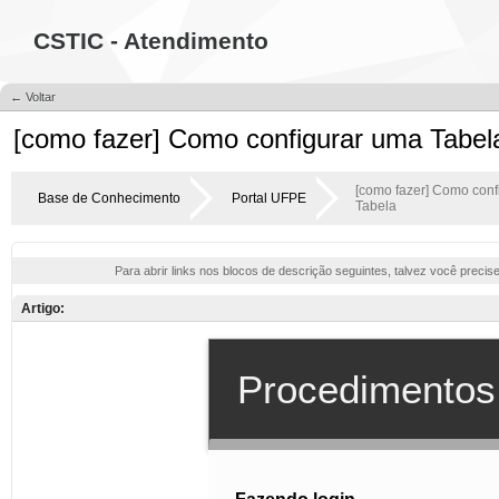
CSTIC - Atendimento
← Voltar
[como fazer] Como configurar uma Tabel
[como fazer] Como conf
Base de Conhecimento
Portal UFPE
Tabela
Para abrir links nos blocos de descrição seguintes, talvez você precis
Artigo: