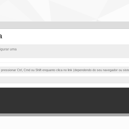
a
igurar uma
e pressionar Ctrl, Cmd ou Shift enquanto clica no link (dependendo do seu navegador ou sist