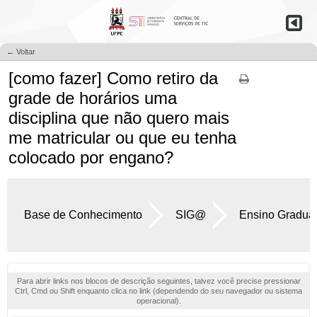
← Voltar
[como fazer] ​Como retiro da
grade de horários uma
disciplina que não quero mais
me matricular ou que eu tenha
colocado por engano?
Base de Conhecimento
SIG@
Ensino Gradua
Para abrir links nos blocos de descrição seguintes, talvez você precise pressionar
Ctrl, Cmd ou Shift enquanto clica no link (dependendo do seu navegador ou sistema
operacional).