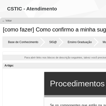
CSTIC - Atendimento
← Voltar
[como fazer] Como confirmo a minha sug
Base de Conhecimento
SIG@
Ensino Graduação
Ma
Para abrir links nos blocos de descrição seguintes, talvez você precis
Artigo: