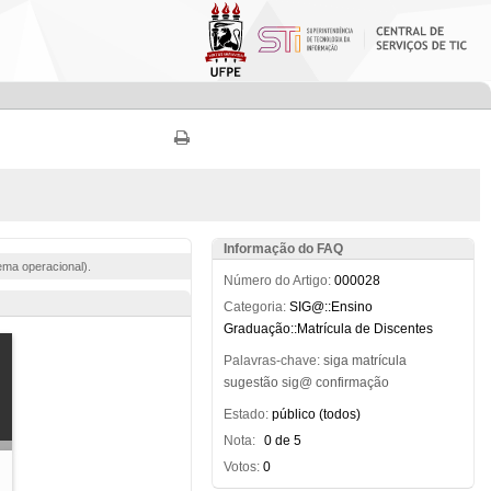
Informação do FAQ
ema operacional).
Número do Artigo:
000028
Categoria:
SIG@::Ensino
Graduação::Matrícula de Discentes
Palavras-chave:
siga
matrícula
sugestão
sig@
confirmação
Estado:
público (todos)
Nota:
0 de 5
Votos:
0