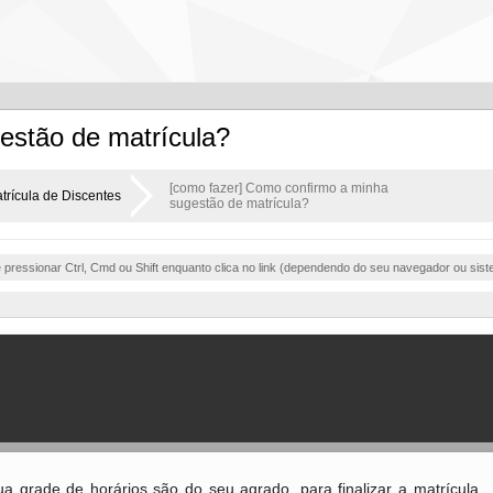
estão de matrícula?
[como fazer] Como confirmo a minha
trícula de Discentes
sugestão de matrícula?
e pressionar Ctrl, Cmd ou Shift enquanto clica no link (dependendo do seu navegador ou sist