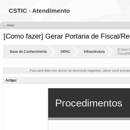
CSTIC - Atendimento
← Voltar
[Como fazer] Gerar Portaria de Fiscal/R
[Como f
Base de Conhecimento
SIPAC
Infraestrutura
Fiscal/
Para abrir links nos blocos de descrição seguintes, talvez você precis
Artigo: