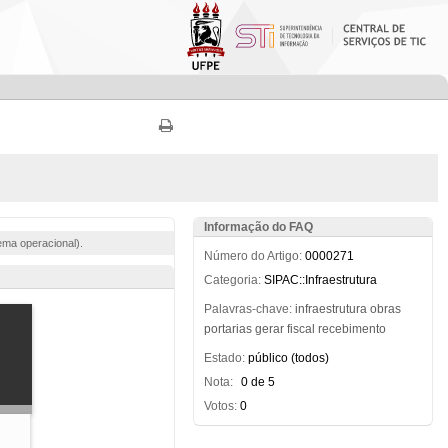
Informação do FAQ
ema operacional).
Número do Artigo:
0000271
Categoria:
SIPAC::Infraestrutura
Palavras-chave:
infraestrutura
obras
portarias
gerar
fiscal
recebimento
Estado:
público (todos)
Nota:
0 de 5
Votos:
0