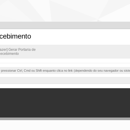
ecebimento
azer] Gerar Portaria de
Recebimento
e pressionar Ctrl, Cmd ou Shift enquanto clica no link (dependendo do seu navegador ou sist