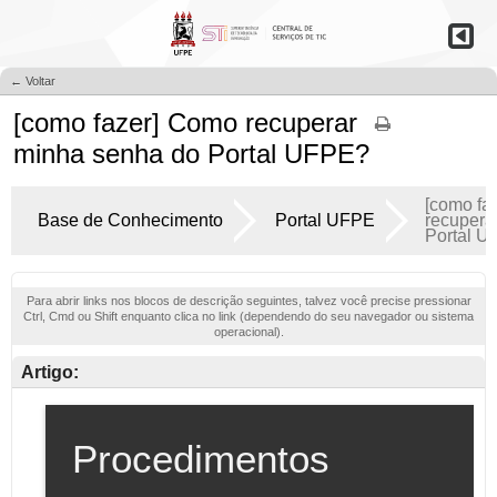
← Voltar
[como fazer] Como recuperar
minha senha do Portal UFPE?
[como fa
Base de Conhecimento
Portal UFPE
recupera
Portal 
Para abrir links nos blocos de descrição seguintes, talvez você precise pressionar
Ctrl, Cmd ou Shift enquanto clica no link (dependendo do seu navegador ou sistema
operacional).
Artigo: