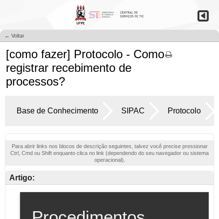
← Voltar
[como fazer] Protocolo - Como
registrar recebimento de
processos?
Base de Conhecimento
SIPAC
Protocolo
Para abrir links nos blocos de descrição seguintes, talvez você precise pressionar
Ctrl, Cmd ou Shift enquanto clica no link (dependendo do seu navegador ou sistema
operacional).
Artigo: