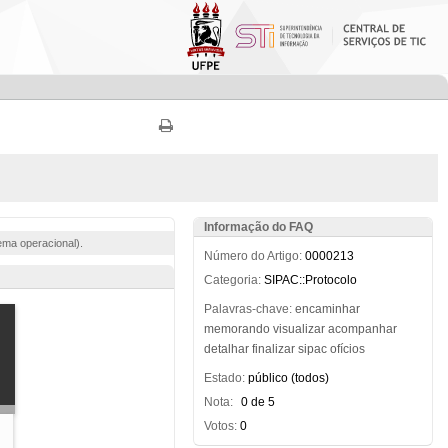
Informação do FAQ
ema operacional).
Número do Artigo:
0000213
Categoria:
SIPAC::Protocolo
Palavras-chave:
encaminhar
memorando
visualizar
acompanhar
detalhar
finalizar
sipac
ofícios
Estado:
público (todos)
Nota:
0 de 5
Votos:
0