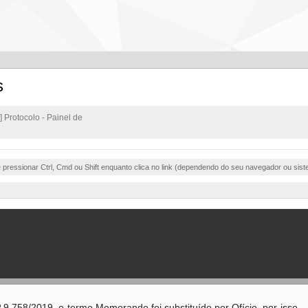
s
] Protocolo - Painel de
e pressionar Ctrl, Cmd ou Shift enquanto clica no link (dependendo do seu navegador ou sist