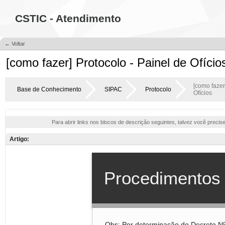
CSTIC - Atendimento
← Voltar
[como fazer] Protocolo - Painel de Ofício
[como fazer
Base de Conhecimento
SIPAC
Protocolo
Ofícios
Para abrir links nos blocos de descrição seguintes, talvez você precis
Artigo: