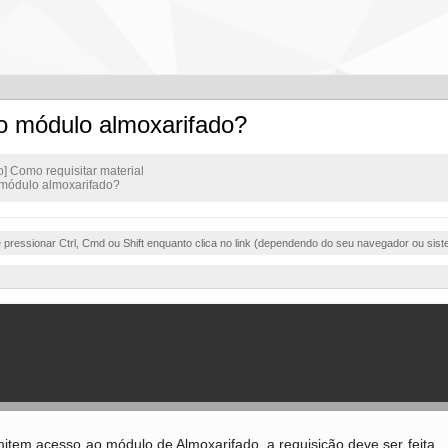
do módulo almoxarifado?
o] Como requisitar material
 módulo almoxarifado?
e pressionar Ctrl, Cmd ou Shift enquanto clica no link (dependendo do seu navegador ou sist