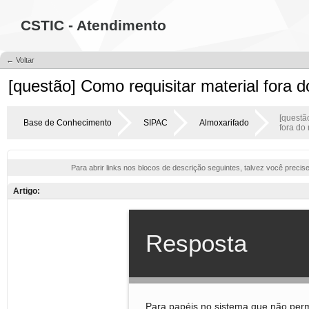
CSTIC - Atendimento
← Voltar
[questão] Como requisitar material fora 
[questã
Base de Conhecimento
SIPAC
Almoxarifado
fora do
Para abrir links nos blocos de descrição seguintes, talvez você precis
Artigo: