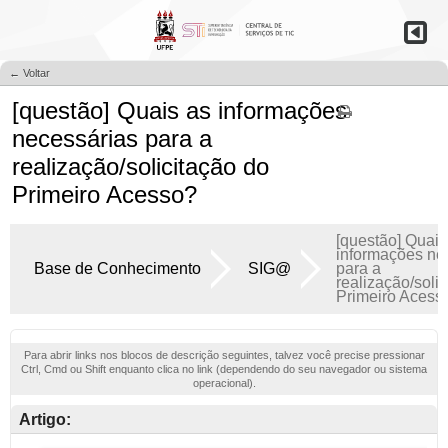
← Voltar
[questão] Quais as informações
necessárias para a
realização/solicitação do
Primeiro Acesso?
[questão] Quais
informações ne
Base de Conhecimento
SIG@
para a
realização/soli
Primeiro Acess
Para abrir links nos blocos de descrição seguintes, talvez você precise pressionar
Ctrl, Cmd ou Shift enquanto clica no link (dependendo do seu navegador ou sistema
operacional).
Artigo: