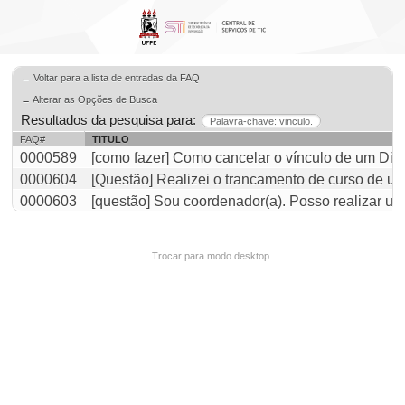
← Voltar para a lista de entradas da FAQ
← Alterar as Opções de Busca
Resultados da pesquisa para:
Palavra-chave: vinculo.
FAQ#
TITULO
0000589
[como fazer] Como cancelar o vínculo de um Dis
0000604
[Questão] Realizei o trancamento de curso de um
0000603
[questão] Sou coordenador(a). Posso realizar um
Trocar para modo desktop