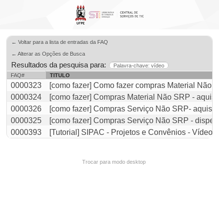
← Voltar para a lista de entradas da FAQ
← Alterar as Opções de Busca
Resultados da pesquisa para:
Palavra-chave: vídeo
FAQ#
TITULO
0000323
[como fazer] Como fazer compras Material Não SR
0000324
[como fazer] Compras Material Não SRP - aquisi
0000326
[como fazer] Compras Serviço Não SRP- aquisiç
0000325
[como fazer] Compras Serviço Não SRP - dispensa
0000393
[Tutorial] SIPAC - Projetos e Convênios - Vídeo
Trocar para modo desktop