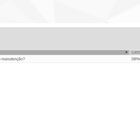
CAT
po manutenção?
SIPAC