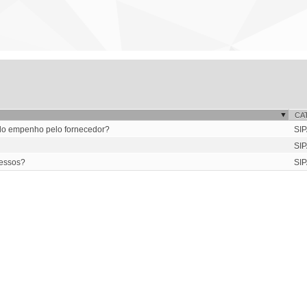
CA
 do empenho pelo fornecedor?
SIP
SIP
cessos?
SIP