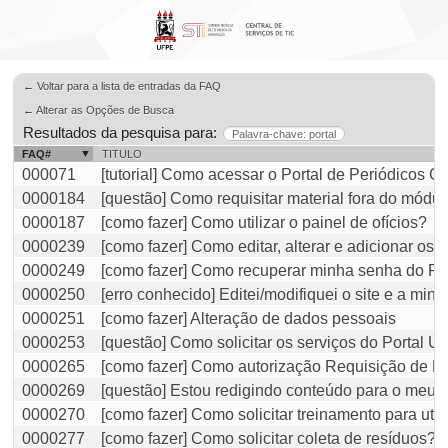
← Voltar para a lista de entradas da FAQ
← Alterar as Opções de Busca
Resultados da pesquisa para:
Palavra-chave: portal
FAQ#
TITULO
000071
[tutorial] Como acessar o Portal de Periódico
0000184
[questão] Como requisitar material fora do módu
0000187
[como fazer] Como utilizar o painel de ofícios?
0000239
[como fazer] Como editar, alterar e adicionar o
0000249
[como fazer] Como recuperar minha senha do P
0000250
[erro conhecido] Editei/modifiquei o site e a m
0000251
[como fazer] Alteração de dados pessoais
0000253
[questão] Como solicitar os serviços do Portal 
0000265
[como fazer] Como autorização Requisição de P
0000269
[questão] Estou redigindo conteúdo para o meu p
0000270
[como fazer] Como solicitar treinamento para ut
0000277
[como fazer] Como solicitar coleta de resíduos?