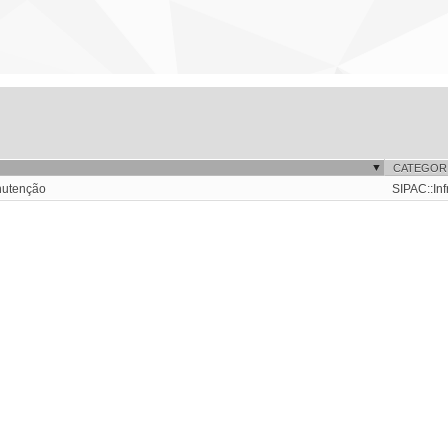
CATEGOR
anutenção
SIPAC::Inf