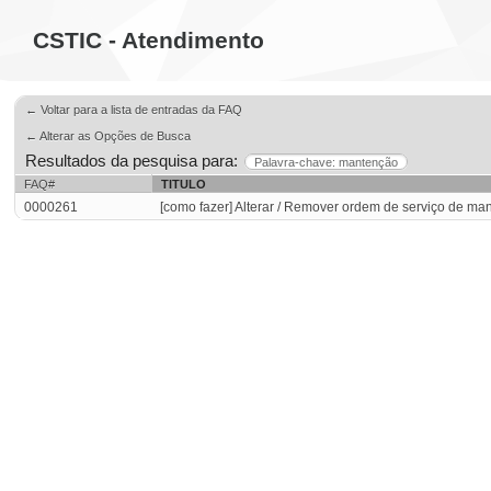
CSTIC - Atendimento
← Voltar para a lista de entradas da FAQ
← Alterar as Opções de Busca
Resultados da pesquisa para:
Palavra-chave: mantenção
FAQ#
TITULO
0000261
[como fazer] Alterar / Remover ordem de serviço de m