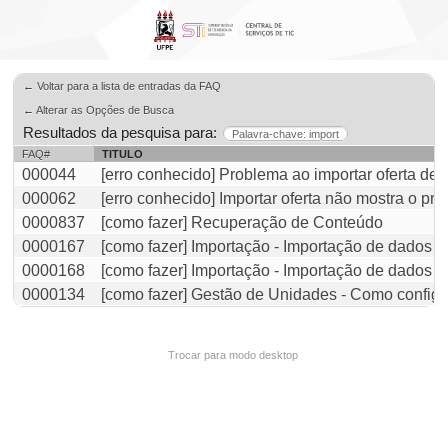
← Voltar para a lista de entradas da FAQ
← Alterar as Opções de Busca
Resultados da pesquisa para:
Palavra-chave: import
FAQ#
TITULO
000044
[erro conhecido] Problema ao importar oferta de
000062
[erro conhecido] Importar oferta não mostra o pr
0000837
[como fazer] Recuperação de Conteúdo
0000167
[como fazer] Importação - Importação de dados (
0000168
[como fazer] Importação - Importação de dados (
0000134
[como fazer] Gestão de Unidades - Como configu
Trocar para modo desktop