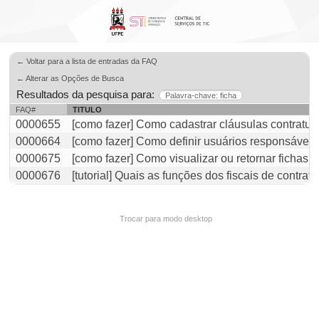
← Voltar para a lista de entradas da FAQ
← Alterar as Opções de Busca
Resultados da pesquisa para:
Palavra-chave: ficha
FAQ#
TITULO
0000655
[como fazer] Como cadastrar cláusulas contratua
0000664
[como fazer] Como definir usuários responsávei
0000675
[como fazer] Como visualizar ou retornar ficha
0000676
[tutorial] Quais as funções dos fiscais de contrat
Trocar para modo desktop