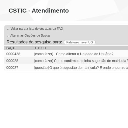
CSTIC - Atendimento
← Voltar para a lista de entradas da FAQ
← Alterar as Opções de Busca
Resultados da pesquisa para:
Palavra-chave: UG
FAQ#
TITULO
0000438
[como fazer] - Como alterar a Unidade do Usuário?
000028
[como fazer] Como confirmo a minha sugestão de matrícula
000027
[questão] O que é sugestão de matrícula? E onde encontro 