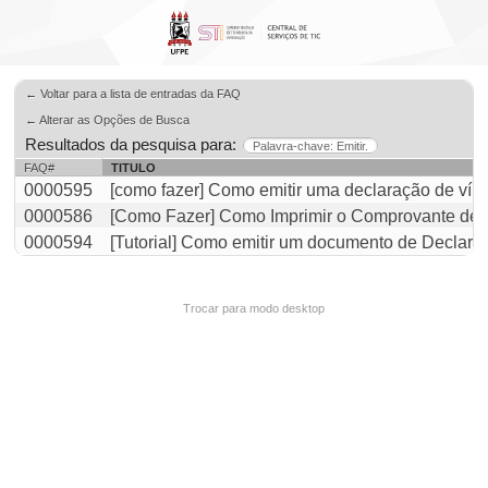
← Voltar para a lista de entradas da FAQ
← Alterar as Opções de Busca
Resultados da pesquisa para:
Palavra-chave: Emitir.
FAQ#
TITULO
0000595
[como fazer] Como emitir uma declaração de vínc
0000586
[Como Fazer] Como Imprimir o Comprovante de S
0000594
[Tutorial] Como emitir um documento de Declara
Trocar para modo desktop