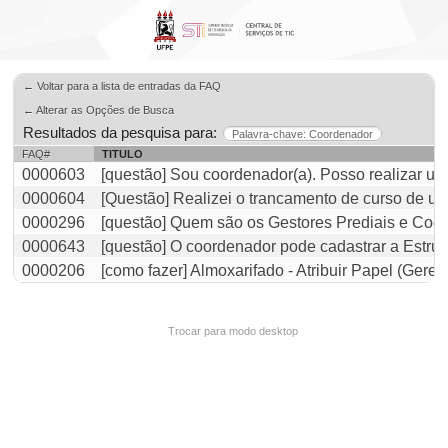
← Voltar para a lista de entradas da FAQ
← Alterar as Opções de Busca
Resultados da pesquisa para:
Palavra-chave: Coordenador
FAQ#
TITULO
0000603
[questão] Sou coordenador(a). Posso realizar um
0000604
[Questão] Realizei o trancamento de curso de um
0000296
[questão] Quem são os Gestores Prediais e Coor
0000643
[questão] O coordenador pode cadastrar a Estru
0000206
[como fazer] Almoxarifado - Atribuir Papel (Gere
Trocar para modo desktop