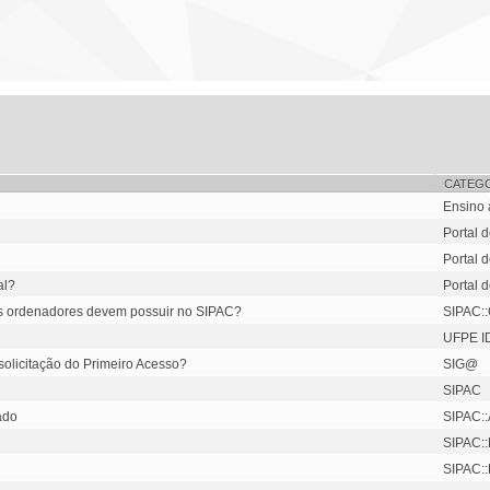
CATEG
Ensino 
Portal 
Portal 
al?
Portal 
 os ordenadores devem possuir no SIPAC?
SIPAC:
UFPE I
solicitação do Primeiro Acesso?
SIG@
SIPAC
ado
SIPAC::
SIPAC::
SIPAC::