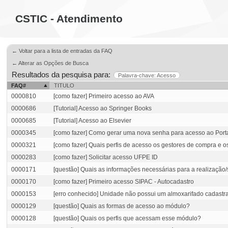
CSTIC - Atendimento
← Voltar para a lista de entradas da FAQ
← Alterar as Opções de Busca
Resultados da pesquisa para:
Palavra-chave: Acesso
FAQ#
TITULO
0000810
[como fazer] Primeiro acesso ao AVA
0000686
[Tutorial] Acesso ao Springer Books
0000685
[Tutorial] Acesso ao Elsevier
0000345
[como fazer] Como gerar uma nova senha para acesso ao Port
0000321
[como fazer] Quais perfis de acesso os gestores de compra e
0000283
[como fazer] Solicitar acesso UFPE ID
0000171
[questão] Quais as informações necessárias para a realização/
0000170
[como fazer] Primeiro acesso SIPAC - Autocadastro
0000153
[erro conhecido] Unidade não possui um almoxarifado cadastr
0000129
[questão] Quais as formas de acesso ao módulo?
0000128
[questão] Quais os perfis que acessam esse módulo?