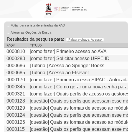
← Voltar para a lista de entradas da FAQ
← Alterar as Opções de Busca
Resultados da pesquisa para:
Palavra-chave: Acesso
FAQ#
TITULO
0000810
[como fazer] Primeiro acesso ao AVA
0000283
[como fazer] Solicitar acesso UFPE ID
0000686
[Tutorial] Acesso ao Springer Books
0000685
[Tutorial] Acesso ao Elsevier
0000170
[como fazer] Primeiro acesso SIPAC - Autocadas
0000345
[como fazer] Como gerar uma nova senha para a
0000321
[como fazer] Quais perfis de acesso os gestore
0000128
[questão] Quais os perfis que acessam esse mó
0000129
[questão] Quais as formas de acesso ao módulo
0000124
[questão] Quais os perfis que acessam esse mó
0000125
[questão] Quais as formas de acesso ao módulo
0000115
[questão] Quais os perfis que acessam esse mó