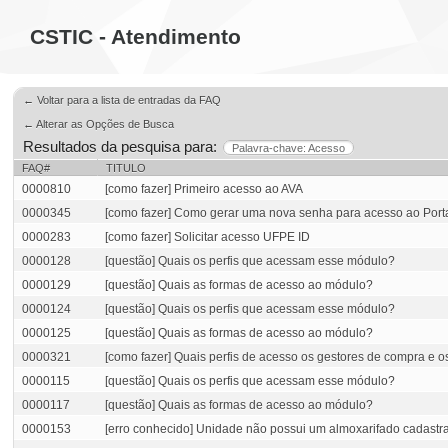
CSTIC - Atendimento
← Voltar para a lista de entradas da FAQ
← Alterar as Opções de Busca
Resultados da pesquisa para:
Palavra-chave: Acesso
FAQ#
TITULO
0000810
[como fazer] Primeiro acesso ao AVA
0000345
[como fazer] Como gerar uma nova senha para acesso ao Port
0000283
[como fazer] Solicitar acesso UFPE ID
0000128
[questão] Quais os perfis que acessam esse módulo?
0000129
[questão] Quais as formas de acesso ao módulo?
0000124
[questão] Quais os perfis que acessam esse módulo?
0000125
[questão] Quais as formas de acesso ao módulo?
0000321
[como fazer] Quais perfis de acesso os gestores de compra e
0000115
[questão] Quais os perfis que acessam esse módulo?
0000117
[questão] Quais as formas de acesso ao módulo?
0000153
[erro conhecido] Unidade não possui um almoxarifado cadastr