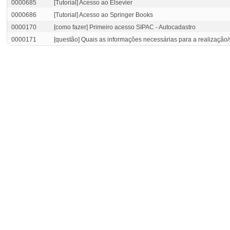
0000685
[Tutorial] Acesso ao Elsevier
0000686
[Tutorial] Acesso ao Springer Books
0000170
[como fazer] Primeiro acesso SIPAC - Autocadastro
0000171
[questão] Quais as informações necessárias para a realização/