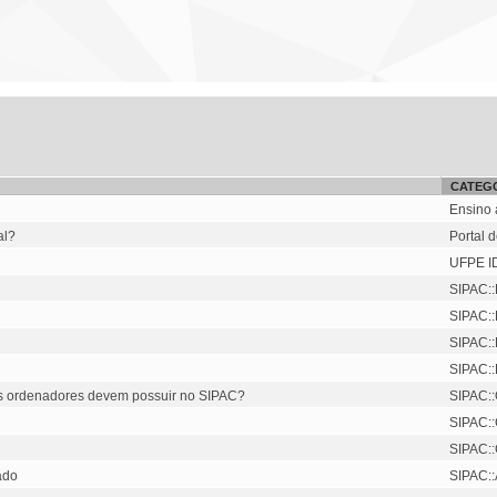
CATEG
Ensino 
al?
Portal 
UFPE I
SIPAC::
SIPAC::
SIPAC::
SIPAC::
 os ordenadores devem possuir no SIPAC?
SIPAC:
SIPAC::
SIPAC::
ado
SIPAC::