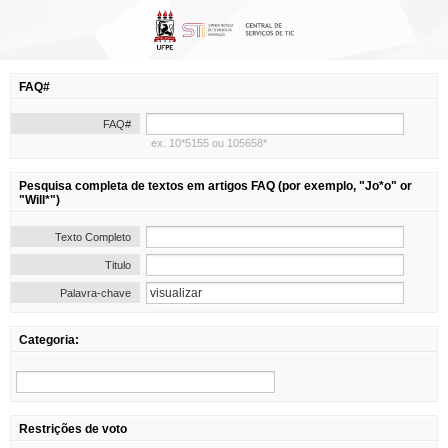
FAQ#
FAQ#
ex. 10*5155 ou 105658*
Pesquisa completa de textos em artigos FAQ (por exemplo, "Jo*o" or
"Will*")
Texto Completo
Titulo
Palavra-chave
Categoria:
Restrições de voto