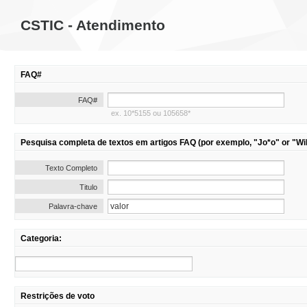
CSTIC - Atendimento
FAQ#
FAQ#
ex. 10*5155 ou 105658*
Pesquisa completa de textos em artigos FAQ (por exemplo, "Jo*o" or "Wil
Texto Completo
Titulo
Palavra-chave
Categoria:
Restrições de voto