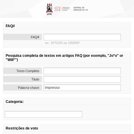
FAQ#
FAQ#
ex. 10*5155 ou 105658*
Pesquisa completa de textos em artigos FAQ (por exemplo, "Jo*o" or
"Will*")
Texto Completo
Titulo
Palavra-chave
Categoria:
Restrições de voto