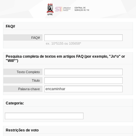
FAQ#
FAQ#
ex. 10*5155 ou 105658*
Pesquisa completa de textos em artigos FAQ (por exemplo, "Jo*o" or
"Will*")
Texto Completo
Titulo
Palavra-chave
Categoria:
Restrições de voto